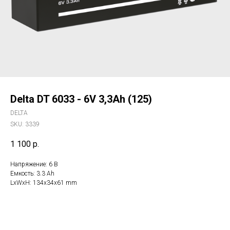
Delta DT 6033 - 6V 3,3Ah (125)
DELTA
SKU:
3339
1 100
р.
Напряжение: 6 В
Емкость: 3.3 Ah
LxWxH: 134x34x61 mm