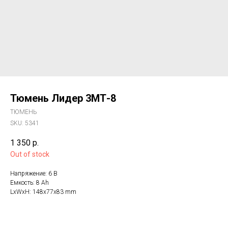
Тюмень Лидер 3МТ-8
ТЮМЕНЬ
SKU:
5341
1 350
р.
Out of stock
Напряжение: 6 B
Емкость: 8 Ah
LxWxH: 148x77x83 mm