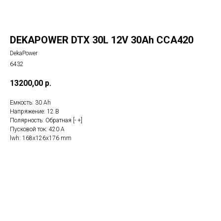
DEKAPOWER DTX 30L 12V 30Ah CCA420
DekaPower
6432
13200,00
р.
Емкость: 30 Ah
Напряжение: 12 B
Полярность: Обратная [- +]
Пусковой ток: 420 A
lwh: 168x126x176 mm