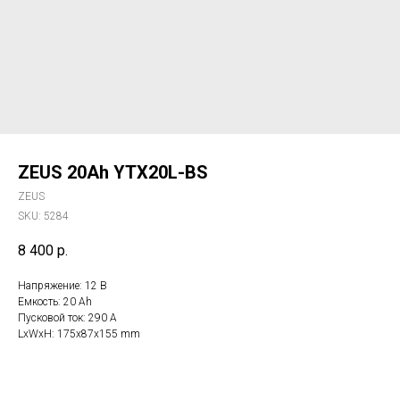
ZEUS 20Ah YTX20L-BS
ZEUS
SKU:
5284
8 400
р.
Напряжение: 12 В
Емкость: 20 Ah
Пусковой ток: 290 A
LxWxH: 175x87x155 mm