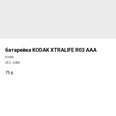
батарейка KODAK XTRALIFE R03 AAA
Kodak
SKU:
6388
75
р.