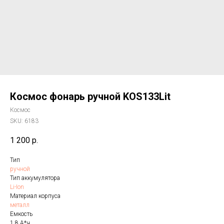
Космос фонарь ручной KOS133Lit
Космос
SKU:
6183
1 200
р.
Тип
ручной
Тип аккумулятора
Li-Ion
Материал корпуса
металл
Емкость
1.8 А*ч