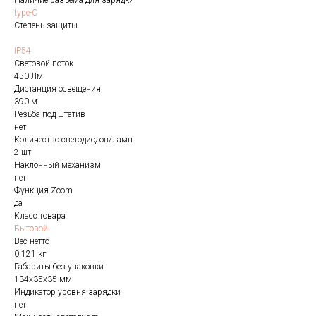
Наличие разъема для зарядки
type-C
Степень защиты
IP54
Световой поток
450 Лм
Дистанция освещения
390 м
Резьба под штатив
нет
Количество светодиодов/ламп
2 шт
Наклонный механизм
нет
Функция Zoom
да
Класс товара
Бытовой
Вес нетто
0.121 кг
Габариты без упаковки
134x35x35 мм
Индикатор уровня зарядки
нет