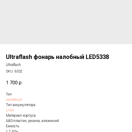
Ultraflash фонарь налобный LED5338
Ultraflash
SKU:
6332
1 700
р.
Тип
налобный
Тип аккумулятора
Li-Ion
Материал корпуса
ABS-пластик, резина, алюминий
Емкость
1.2 А*ч