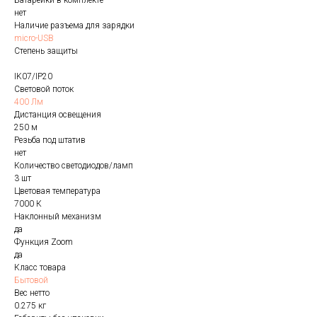
Батарейки в комплекте
нет
Наличие разъема для зарядки
micro-USB
Степень защиты
IK07/IP20
Световой поток
400 Лм
Дистанция освещения
250 м
Резьба под штатив
нет
Количество светодиодов/ламп
3 шт
Цветовая температура
7000 К
Наклонный механизм
да
Функция Zoom
да
Класс товара
Бытовой
Вес нетто
0.275 кг